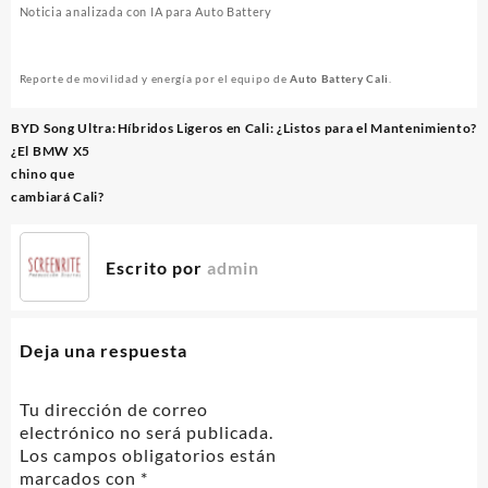
Noticia analizada con IA para Auto Battery
Reporte de movilidad y energía por el equipo de
Auto Battery Cali
.
Navegación
BYD Song Ultra:
Híbridos Ligeros en Cali: ¿Listos para el Mantenimiento?
de
¿El BMW X5
entradas
chino que
cambiará Cali?
Escrito por
admin
Deja una respuesta
Tu dirección de correo
electrónico no será publicada.
Los campos obligatorios están
marcados con
*