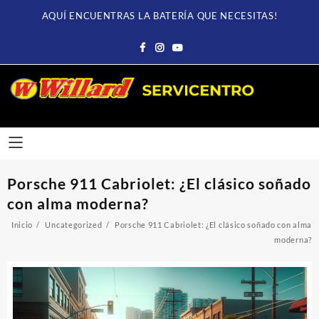
Saltar
AQUÍ ENCUENTRAS LA BATERÍA QUE NECESITAS!
al
contenido
Porsche 911 Cabriolet: ¿El clásico soñado
con alma moderna?
Inicio
Uncategorized
Porsche 911 Cabriolet: ¿El clásico soñado con alma
moderna?